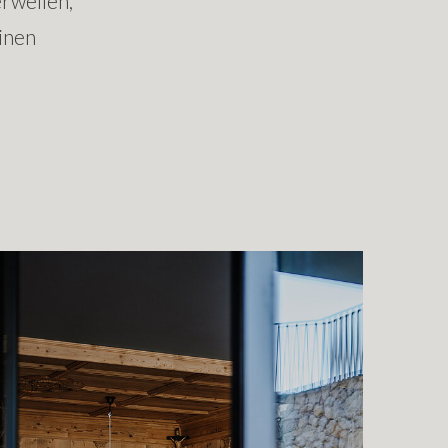
rweilen,
inen
how larger version