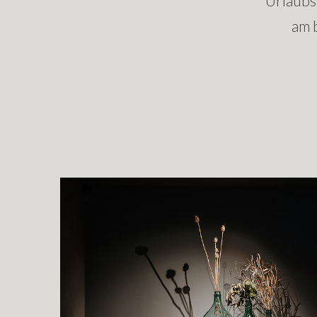
Urlaubs
am 
Show larger version