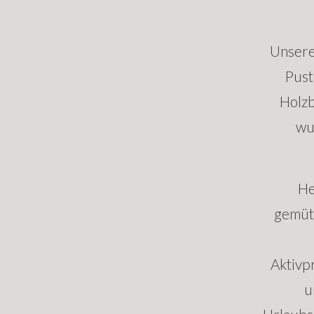
Unsere
Pust
Holzb
wu
He
gemütl
Aktivp
u