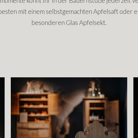
momente könnt ihr in der Bauernstube jederzeit ve
besten mit einem selbstgemachten Apfelsaft oder e
besonderen Glas Apfelsekt.
Show larger version
S