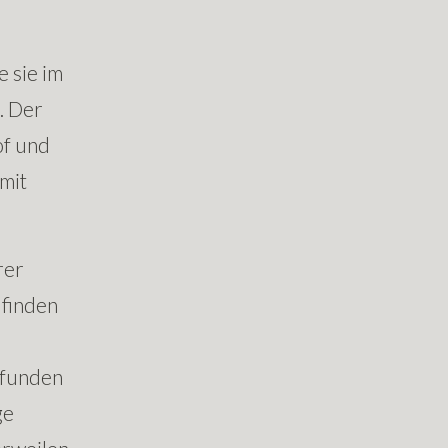
 sie im
. Der
of und
mit
rer
 finden
efunden
ge