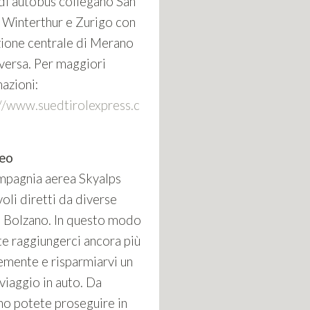
i autobus collegano San
, Winterthur e Zurigo con
zione centrale di Merano
versa. Per maggiori
azioni:
://www.suedtirolexpress.c
reo
mpagnia aerea Skyalps
voli diretti da diverse
 a Bolzano. In questo modo
te raggiungerci ancora più
emente e risparmiarvi un
viaggio in auto. Da
no potete proseguire in