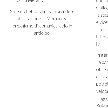
da lì a Merano
comod
Gallo
Saremo lieti di venirvi a prendere
la sta
alla stazione di Merano. Vi
e vice
preghiamo di comunicarcelo in
inform
anticipo.
https
h/
In ae
La co
offre 
città
potre
veloc
lungo 
Bolza