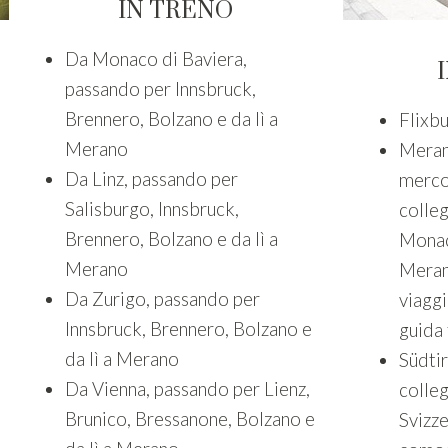
IN TRENO
Da Monaco di Baviera,
passando per Innsbruck,
Brennero, Bolzano e da lì a
Flixb
Merano
Meran
Da Linz, passando per
merco
Salisburgo, Innsbruck,
colleg
Brennero, Bolzano e da lì a
Monac
Merano
Meran
Da Zurigo, passando per
viaggi
Innsbruck, Brennero, Bolzano e
guida 
da lì a Merano
Südtir
Da Vienna, passando per Lienz,
colle
Brunico, Bressanone, Bolzano e
Svizz