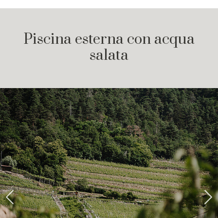
Piscina esterna con acqua
salata
Previous
Ne